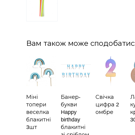
Вам також може сподобатис
Міні
Банер-
Свічка
Л
топери
букви
цифра 2
к
веселка
Happy
омбре
к
блакитні
birthday
3
3шт
блакитні
зі сріблом