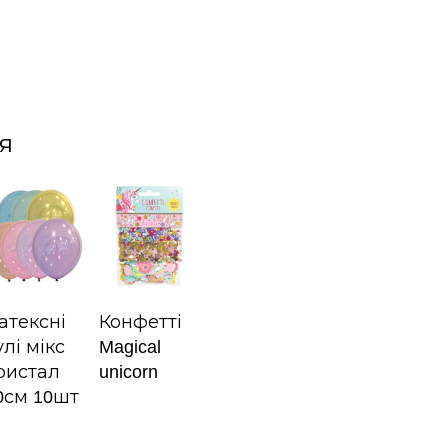
я
атексні
Конфетті
улі мікс
Magical
ристал
unicorn
0см 10шт