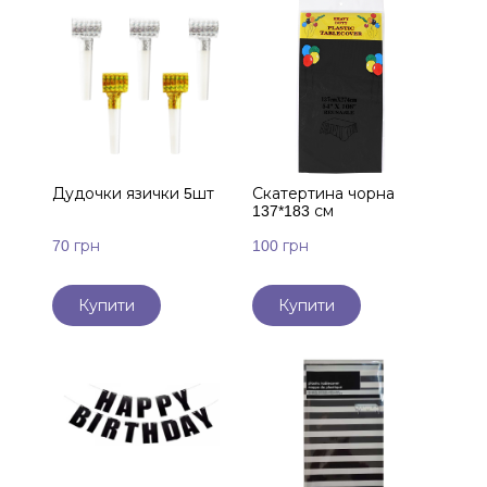
Дудочки язички 5шт
Скатертина чорна
137*183 см
70 грн
100 грн
Купити
Купити