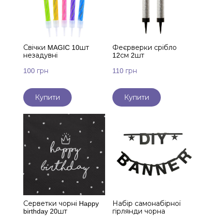
Свічки MAGIC 10шт
Феєрверки срібло
незадувні
12см 2шт
100 грн
110 грн
Купити
Купити
Серветки чорні Happy
Набір самонабірної
birthday 20шт
гірлянди чорна