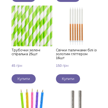
Трубочки зелені
Свічки паличками білі із
спіралька 25шт
золотим гліттером
16шт
45 грн
150 грн
Купити
Купити