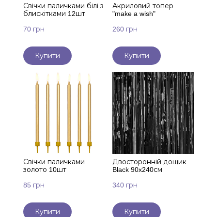
Свічки паличками білі з
Акриловий топер
блискітками 12шт
"make a wish"
70 грн
260 грн
Купити
Купити
Свічки паличками
Двосторонній дощик
золото 10шт
Black 90x240см
85 грн
340 грн
Купити
Купити