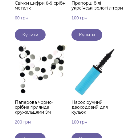
Свічки цифри 0-9 срібні
Прапорці білі
металік
українські золоті літери
60 грн
100 грн
Купити
Купити
Паперова чорно-
Насос ручний
срібна гірлянда
двоходовий для
кружальцями 3м
кульок
200 грн
100 грн