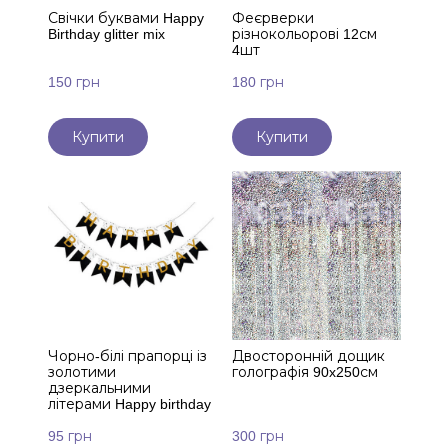
Свічки буквами Happy
Феєрверки
Birthday glitter mix
різнокольорові 12см
4шт
150 грн
180 грн
Купити
Купити
Чорно-білі прапорці із
Двосторонній дощик
золотими
голографія 90x250см
дзеркальними
літерами Happy birthday
95 грн
300 грн