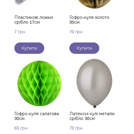
Пластикові ложки
Гофро-куля золото
срібло 17см
30см
7 грн
70 грн
Купити
Купити
Гофро-куля салатова
Латексні кулі металік
30см
срібло 30см
65 грн
70 грн