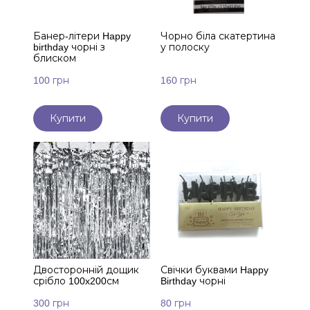
Банер-літери Happy
Чорно біла скатертина
birthday чорні з
у полоску
блиском
100 грн
160 грн
Купити
Купити
Двосторонній дощик
Свічки буквами Happy
срібло 100x200см
Birthday чорні
300 грн
80 грн