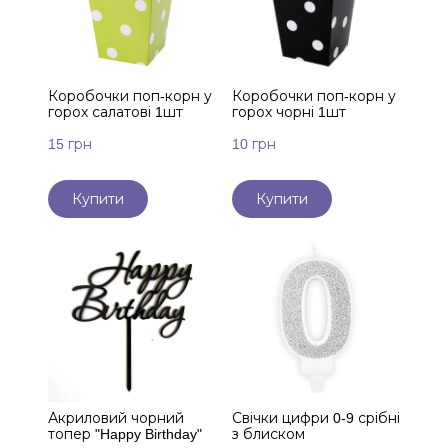
Коробочки поп-корн у
Коробочки поп-корн у
горох салатові 1шт
горох чорні 1шт
15 грн
10 грн
Купити
Купити
Акриловий чорний
Свічки цифри 0-9 срібні
топер "Happy Birthday"
з блиском