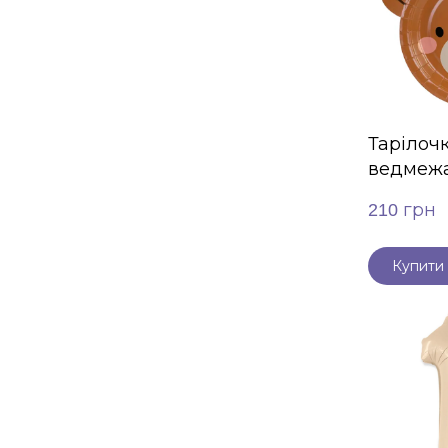
Тарілочк
ведмежа
210 грн
Купити