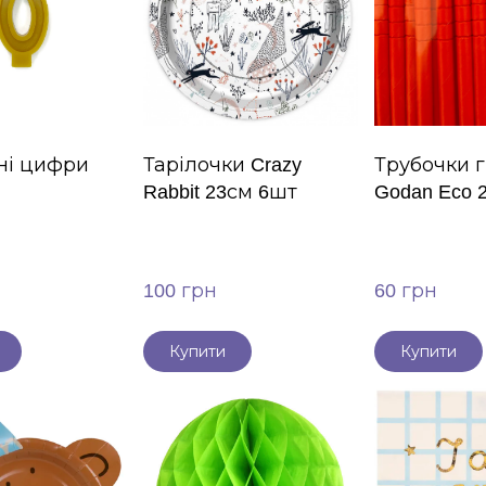
ні цифри
Тарілочки Crazy
Трубочки г
Rabbit 23см 6шт
Godan Eco 
100 грн
60 грн
Купити
Купити