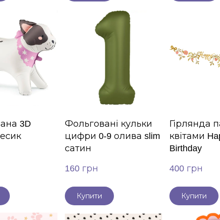
ана 3D
Фольговані кульки
Гірлянда п
песик
цифри 0-9 олива slim
квітами Ha
сатин
Birthday
160 грн
400 грн
Купити
Купити