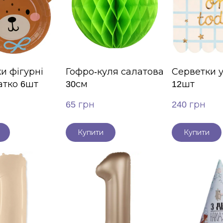
и фігурні
Гофро-куля салатова
Серветки у
тко 6шт
30см
12шт
65 грн
240 грн
Купити
Купити