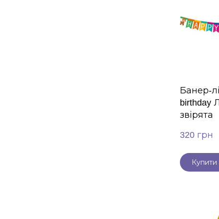
Банер-л
birthday 
звірята
320 грн
Купити