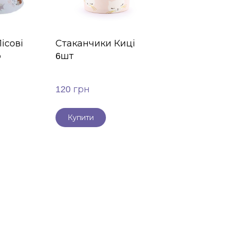
ісові
Стаканчики Киці
р
6шт
120 грн
Купити