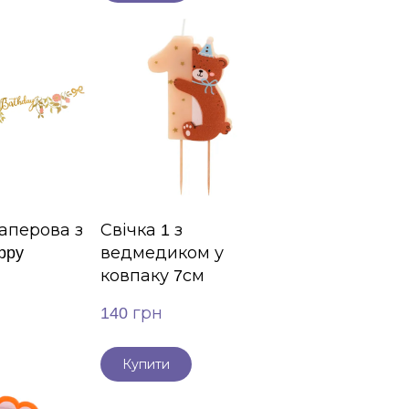
аперова з
Свічка 1 з
ppy
ведмедиком у
ковпаку 7см
140 грн
Купити