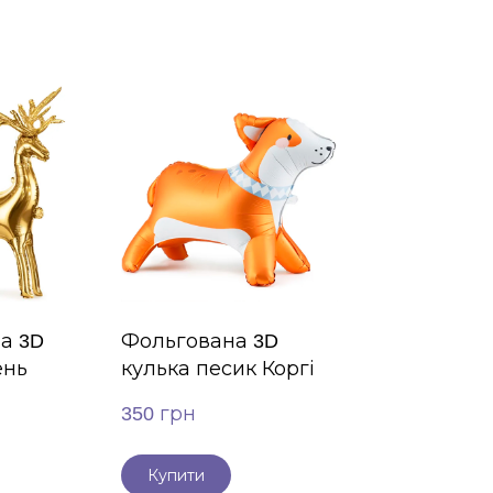
а 3D
Фольгована 3D
ень
кулька песик Коргі
350 грн
Купити