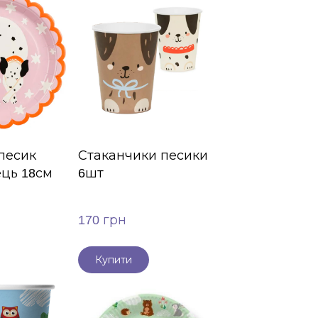
песик
Стаканчики песики
ць 18см
6шт
170 грн
Купити