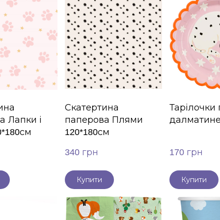
ина
Скатертина
Тарілочки 
а Лапки і
паперова Плями
далматине
0*180см
120*180см
340 грн
170 грн
Купити
Купити