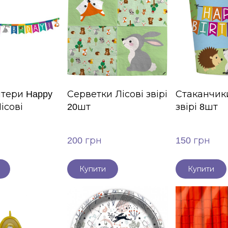
ітери Happy
Серветки Лісові звірі
Стаканчики
Лісові
20шт
звірі 8шт
200 грн
150 грн
Купити
Купити