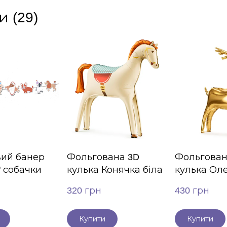
и (29)
ий банер
Фольгована 3D
Фольгован
" собачки
кулька Конячка біла
кулька Ол
320 грн
430 грн
Купити
Купити