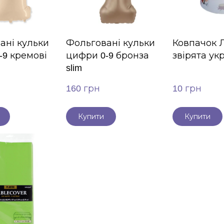
ані кульки
Фольговані кульки
Ковпачок Л
-9 кремові
цифри 0-9 бронза
звірята ук
slim
160 грн
10 грн
Купити
Купити