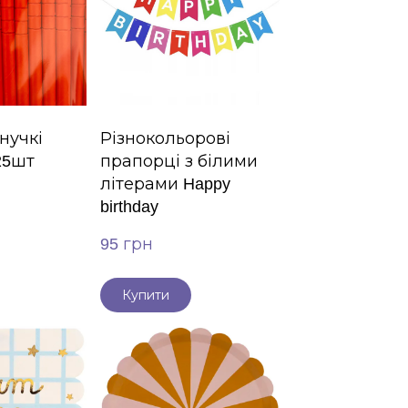
нучкі
Різнокольорові
25шт
прапорці з білими
літерами Happy
birthday
95 грн
Купити