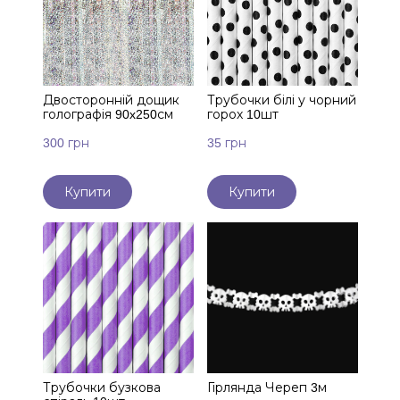
Двосторонній дощик
Трубочки білі у чорний
голографія 90x250см
горох 10шт
300 грн
35 грн
Купити
Купити
Трубочки бузкова
Гірлянда Череп 3м