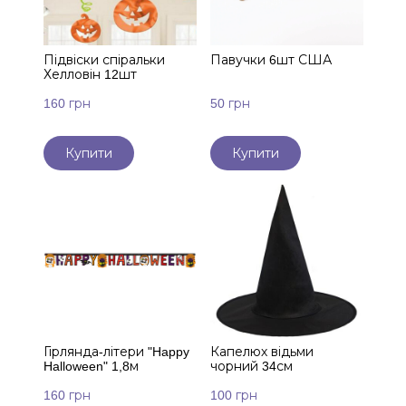
Підвіски спіральки
Павучки 6шт США
Хелловін 12шт
160 грн
50 грн
Купити
Купити
Гірлянда-літери "Happy
Капелюх відьми
Halloween" 1,8м
чорний 34см
160 грн
100 грн