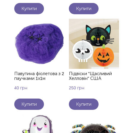
Купити
Купити
Павутина фіолетова з 2
Підвіски "Щасливий
паучками 1х1м
Хелловін" США
40 грн
250 грн
Купити
Купити