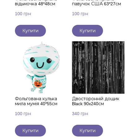
відьмочка 48*48см
павучок США 63*27см
100 грн
100 грн
Купити
Купити
Фольгована кулька
Двосторонній дощик
мила мумія 40*55см
Black 90x240см
100 грн
340 грн
Купити
Купити