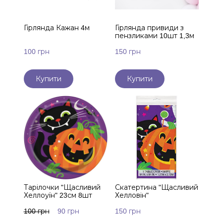
Гірлянда Кажан 4м
Гірлянда привиди з
пензликами 10шт 1,3м
100 грн
150 грн
Купити
Купити
Тарілочки "Щасливий
Скатертина "Щасливий
Хеллоуїн" 23см 8шт
Хелловін"
100 грн
90 грн
150 грн