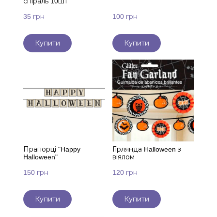
спіраль 10шт
35 грн
100 грн
Купити
Купити
Прапорці "Happy
Гірлянда Halloween з
Halloween"
віялом
150 грн
120 грн
Купити
Купити