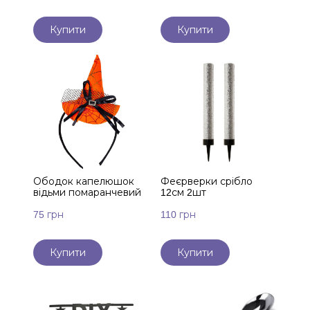
Купити
Купити
Ободок капелюшок
Феєрверки срібло
відьми помаранчевий
12см 2шт
75 грн
110 грн
Купити
Купити