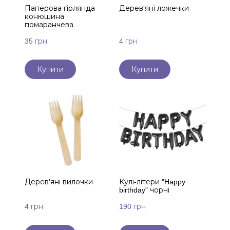
Паперова гірлянда
Дерев'яні ложечки
конюшина
помаранчева
35 грн
4 грн
Купити
Купити
Дерев'яні вилочки
Кулі-літери "Happy
birthday" чорні
4 грн
190 грн