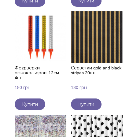
Купити
Купити
Феєрверки
Серветки gold and black
різнокольорові 12см
stripes 20шт
4шт
180 грн
130 грн
Купити
Купити