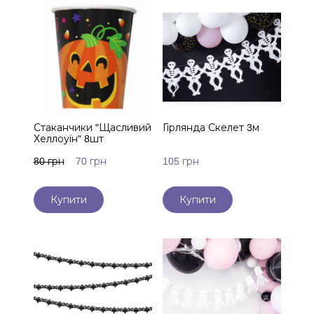
Стаканчики "Щасливий
Гірлянда Скелет 3м
Хеллоуїн" 8шт
80 грн
70 грн
105 грн
Купити
Купити