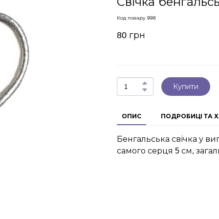
Свічка бенгальс
Код товару 996
80 грн
Купити
ОПИС
ПОДРОБИЦІ ТА 
Бенгальська свічка у ви
самого серця 5 см, зага