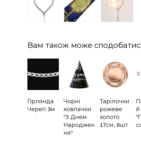
Вам також може сподобатис
Гірлянда
Чорні
Тарілочки
П
Череп 3м
ковпачки
рожеве
й
"З Днем
золото
"
Народжен
17см, 6шт
с
ня"