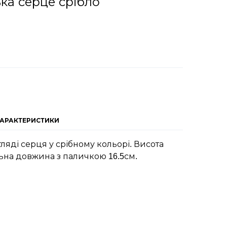
ька серце срібло
ХАРАКТЕРИСТИКИ
гляді серця у срібному кольорі. Висота
льна довжина з паличкою 16.5см.