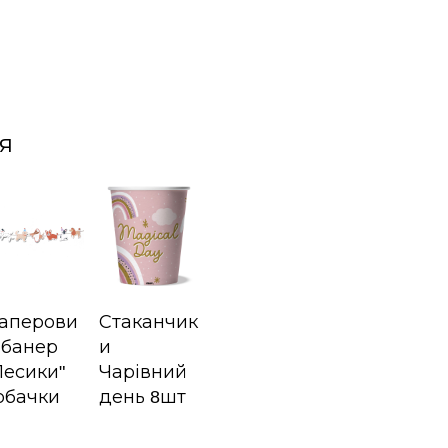
я
аперови
Стаканчик
 банер
и
Песики"
Чарівний
обачки
день 8шт