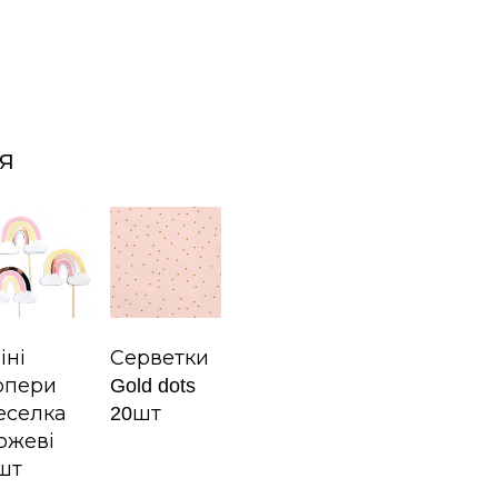
я
іні
Серветки
опери
Gold dots
еселка
20шт
ожеві
шт