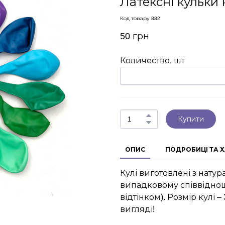
Латексні кульки
Код товару 882
50 грн
Количество, шт
Купити
ОПИС
ПОДРОБИЦІ ТА 
Кулі виготовлені з натур
випадковому співвідноше
відтінком). Розмір кулі 
вигляді!