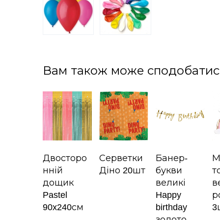
Вам також може сподобатис
Двосторо
Серветки
Банер-
М
нній
Діно 20шт
букви
т
дощик
великі
в
Pastel
Happy
р
90x240см
birthday
3
золото