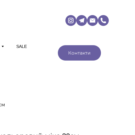
М
SALE
Контакти
см