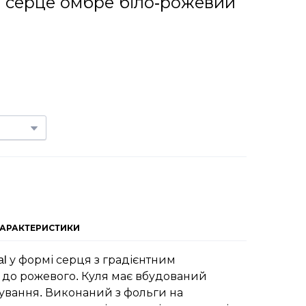
 серце омбре біло-рожевий
ХАРАКТЕРИСТИКИ
al у формі серця з градієнтним
о до рожевого. Куля має вбудований
ування. Виконаний з фольги на