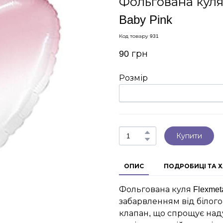
Фольгована куля
Baby Pink
Код товару 931
90 грн
Розмір
Купити
ОПИС
ПОДРОБИЦІ ТА 
Фольгована куля Flexmet
забарвленням від білог
клапан, що спрощує над