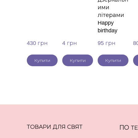
ими
літерами
Happy
birthday
430 грн
4 грн
95 грн
8
Купити
Купити
Купити
ТОВАРИ ДЛЯ СВЯТ
ПО
Т