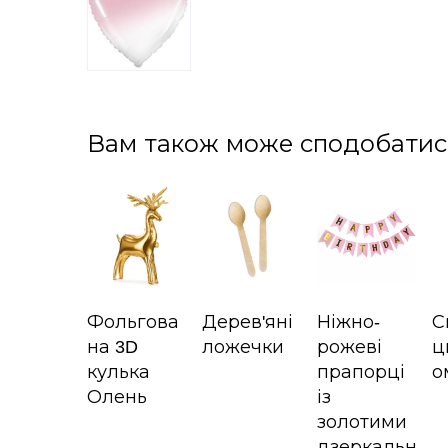
Вам також може сподобатис
Фольгова
Дерев'яні
Ніжно-
С
на 3D
ложечки
рожеві
ц
кулька
прапорці
о
Олень
із
золотими
дзеркальн