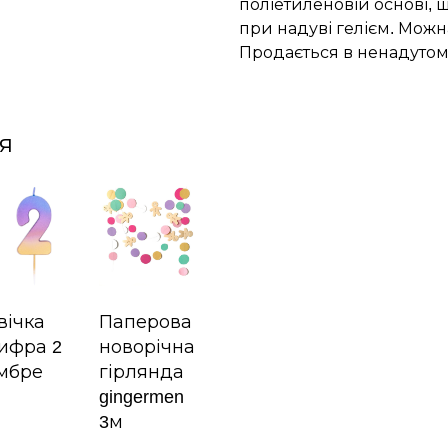
поліетиленовій основі, щ
при надуві гелієм. Можн
Продається в ненадутом
я
вічка
Паперова
ифра 2
новорічна
мбре
гірлянда
gingermen
3м