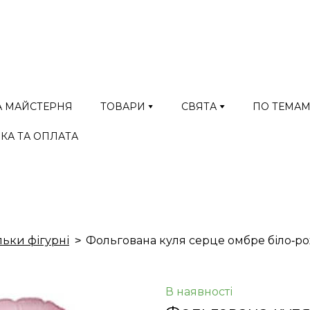
А МАЙСТЕРНЯ
ТОВАРИ
СВЯТА
ПО ТЕМА
КА ТА ОПЛАТА
льки фігурні
Фольгована куля серце омбре біло-ро
В наявності