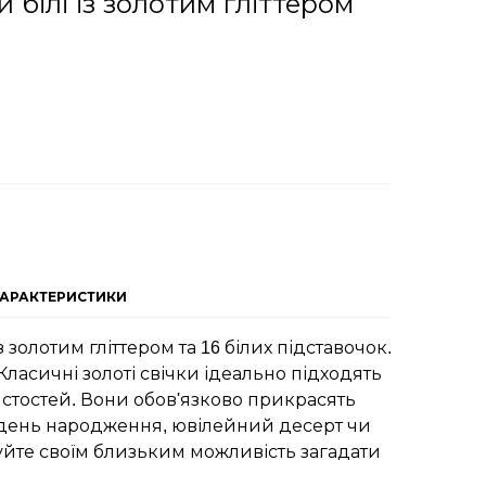
 білі із золотим гліттером
ХАРАКТЕРИСТИКИ
із золотим гліттером та 16 білих підставочок.
Класичні золоті свічки ідеально підходять
истостей. Вони обов'язково прикрасять
а день народження, ювілейний десерт чи
уйте своїм близьким можливість загадати