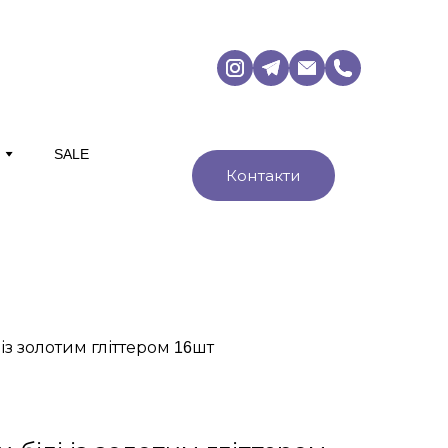
М
SALE
Контакти
із золотим гліттером 16шт