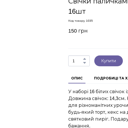
Свічки паличками
16шт
Код товару 1035
150 грн
Купити
ОПИС
ПОДРОБИЦІ ТА 
У наборі 16 білих свічок 
Довжина свічок: 14,3см. 
для різноманітних уроч
будь-який торт, кекс н
святковий пиріг. Подар
бажання.