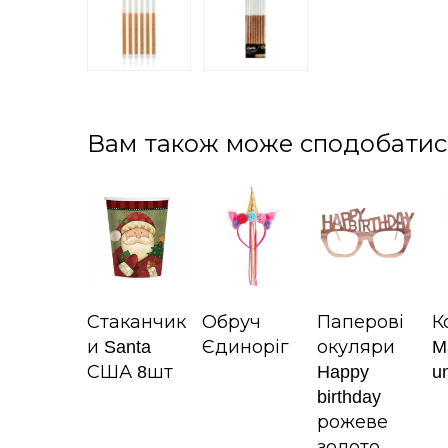
Вам також може сподобатис
Стаканчик
Обруч
Паперові
К
и Santa
Єдиноріг
окуляри
M
США 8шт
Happy
u
birthday
рожеве
золото