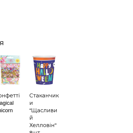
я
онфетті
Стаканчик
agical
и
nicorn
"Щасливи
й
Хелловін"
8шт