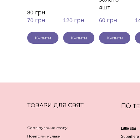
4шт
80 грн
70 грн
120 грн
60 грн
1
Купити
Купити
Купити
ТОВАРИ ДЛЯ СВЯТ
ПО
Т
Сервірування столу
Little star
Повітряні кульки
Superhero