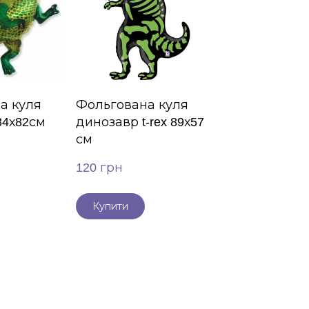
а куля
Фольгована куля
84х82см
динозавр t-rex 89х57
см
120 грн
Купити