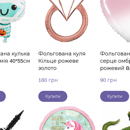
ана кулька
Фольгована куля
Фольгован
мія 40*55см
Кільце рожеве
серце омбр
золото
рожевий Ba
180 грн
90 грн
Купити
Купити