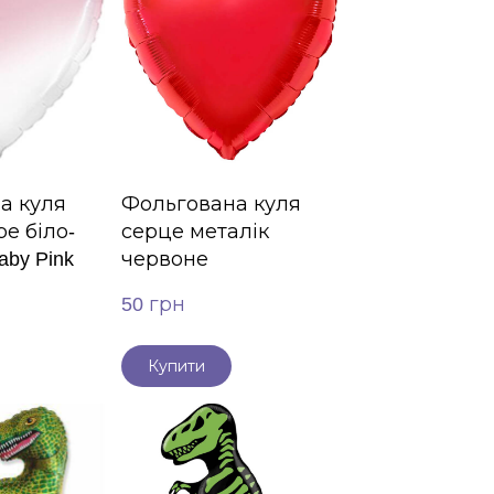
а куля
Фольгована куля
е біло-
серце металік
by Pink
червоне
50 грн
Купити