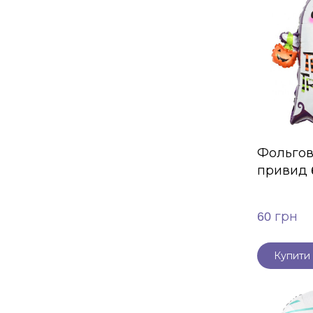
Фольгов
привид 
60 грн
Купити