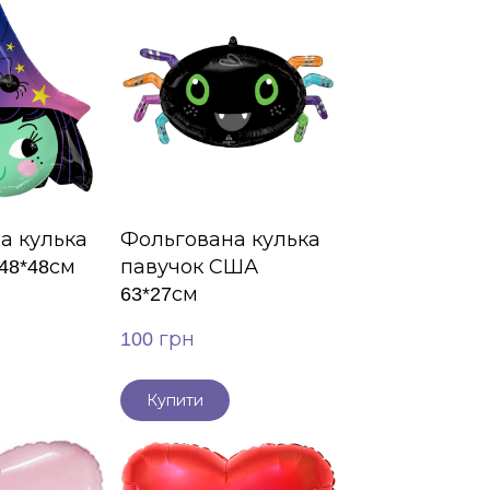
а кулька
Фольгована кулька
48*48см
павучок США
63*27см
100 грн
Купити