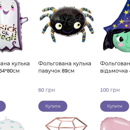
ана кулька
Фольгована кулька
Фольгован
64*80см
павучок 89см
відьмочка 
60 грн
100 грн
Купити
Купити