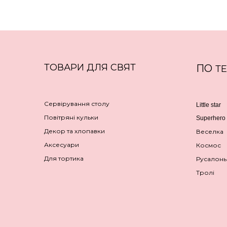
ТОВАРИ ДЛЯ СВЯТ
ПО
Т
Сервірування столу
Little star
Повітряні кульки
Superhero
Декор та хлопавки
Веселка
Аксесуари
Космос
Для тортика
Русалонь
Тролі