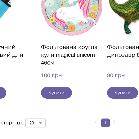
учний
Фольгована кругла
Фольгован
вий для
куля magical unicorn
динозавр 
46см
100 грн
80 грн
Купити
Купити
 сторінці:
1