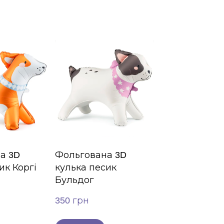
а 3D
Фольгована 3D
ик Коргі
кулька песик
Бульдог
350 грн