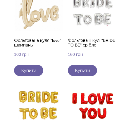
Фольгована куля "love"
Фольговані кулі "BRIDE
шампань
TO BE" срібло
100 грн
160 грн
Купити
Купити