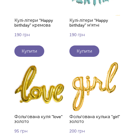
Кулі-літери "Happy
Кулі-літери "Happy
birthday" кремова
birthday" м'ятні
190 грн
190 грн
Купити
Купити
Фольгована куля "love"
Фольгована кулька "girl"
золото
золото
95 грн
200 грн