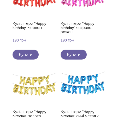
Кулі-літери "Happy
Кулі-літери "Happy
birthday" червоні
birthday" яскраво-
рожеві
190 грн
190 грн
Купити
Купити
Кулі-літери "Happy
Кулі-літери "Happy
birthday" золото
birthday" сині металік