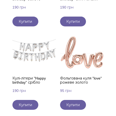
190 грн
190 грн
Купити
Купити
Кулі-літери "Happy
Фольгована куля "love"
birthday" срібло
рожеве золото
190 грн
95 грн
Купити
Купити