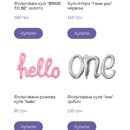
Фольговані кулі "BRIDE
Кулі-літери "I love you"
TO BE" золото
червоні
160 грн
160 грн
Купити
Купити
Фольгована рожева
Фольгована куля "one"
куля "hello"
срібло
95 грн
100 грн
Купити
Купити