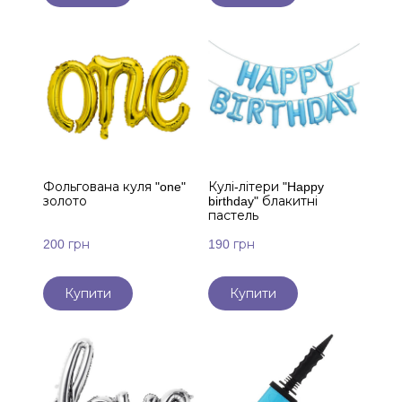
Фольгована куля "one"
Кулі-літери "Happy
золото
birthday" блакитні
пастель
200 грн
190 грн
Купити
Купити