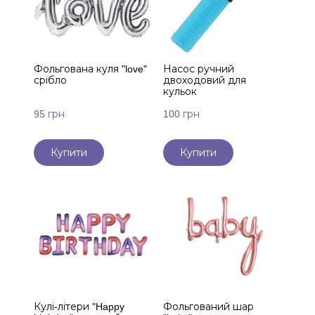
Фольгована куля "love"
Насос ручний
срібло
двоходовий для
кульок
95 грн
100 грн
Купити
Купити
Кулі-літери "Happy
Фольгований шар