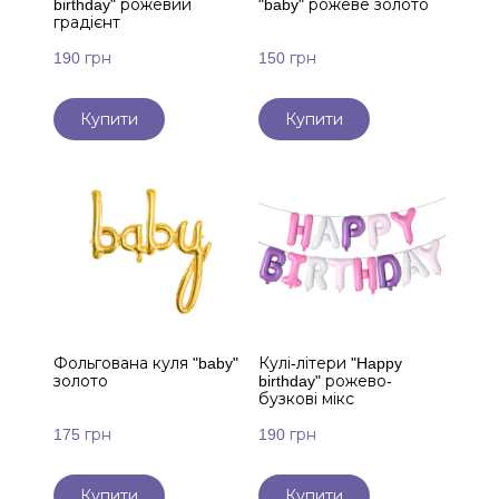
birthday" рожевий
"baby" рожеве золото
градієнт
190 грн
150 грн
Купити
Купити
Фольгована куля "baby"
Кулі-літери "Happy
золото
birthday" рожево-
бузкові мікс
175 грн
190 грн
Купити
Купити