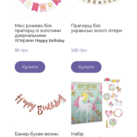
Мікс рожево-білі
Прапорці білі
прапорці із золотими
українські золоті літери
дзеркальними
літерами Happy birthday
95 грн
100 грн
Купити
Купити
Банер-букви великі
Набір