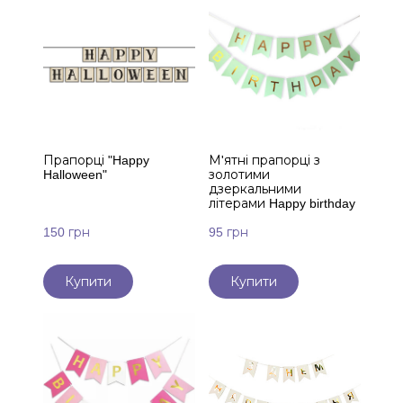
Прапорці "Happy
М'ятні прапорці з
Halloween"
золотими
дзеркальними
літерами Happy birthday
150 грн
95 грн
Купити
Купити