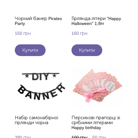
Чорний банер Pirates
Гірлянда-літери "Happy
Party
Halloween" 1,8м
150 грн
160 грн
Купити
Купити
Набір самонабірної
Персикові прапорці зі
гірлянди чорна
срібними літерами
Happy birthday
390 грн
100 грн
50 грн