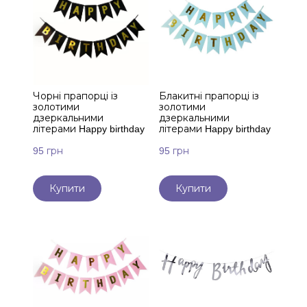
Чорні прапорці із
Блакитні прапорці із
золотими
золотими
дзеркальними
дзеркальними
літерами Happy birthday
літерами Happy birthday
95 грн
95 грн
Купити
Купити