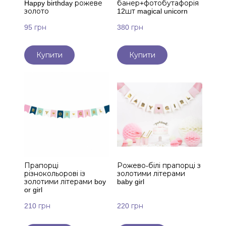
Happy birthday рожеве
банер+фотобутафорія
золото
12шт magical unicorn
95 грн
380 грн
Купити
Купити
Прапорці
Рожево-білі прапорці з
різнокольорові із
золотими літерами
золотими літерами boy
baby girl
or girl
210 грн
220 грн