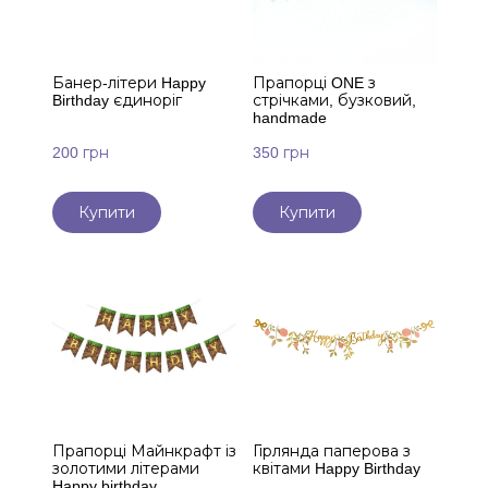
Банер-літери Happy
Прапорці ONE з
Birthday єдиноріг
стрічками, бузковий,
handmade
200 грн
350 грн
Купити
Купити
Прапорці Майнкрафт із
Гірлянда паперова з
золотими літерами
квітами Happy Birthday
Happy birthday