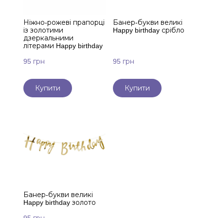
Ніжно-рожеві прапорці
Банер-букви великі
із золотими
Happy birthday срібло
дзеркальними
літерами Happy birthday
95 грн
95 грн
Купити
Купити
Банер-букви великі
Happy birthday золото
95 грн