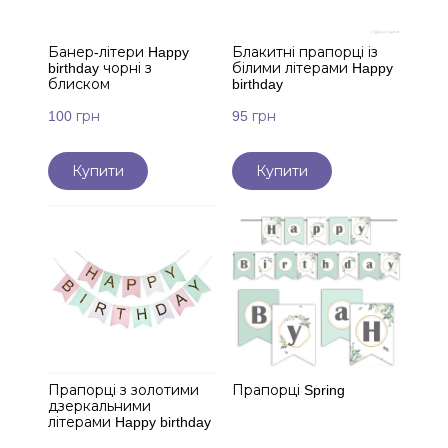
Банер-літери Happy
Блакитні прапорці із
birthday чорні з
білими літерами Happy
блиском
birthday
100 грн
95 грн
Купити
Купити
Прапорці з золотими
Прапорці Spring
дзеркальними
літерами Happy birthday