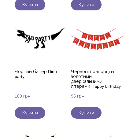
Купити
Купити
Чорний банер Dino
Червоні прапорці із
party
золотими
дзеркальними
літерами Happy birthday
160 грн
95 грн
Купити
Купити